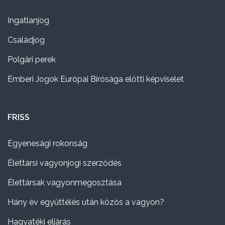
Ingatlanjog
Családjog
Polgári perek
Emberi Jogok Európai Bírósága előtti képviselet
FRISS
Egyenesági rokonság
Élettársi vagyonjogi szerződés
Élettársak vagyonmegosztása
Hány év együttélés után közös a vagyon?
Hagyatéki eljárás