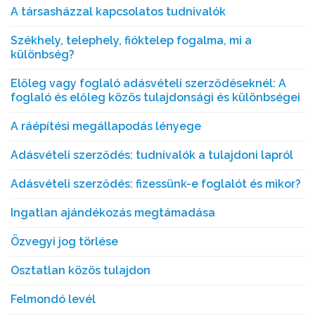
A társasházzal kapcsolatos tudnivalók
Székhely, telephely, fióktelep fogalma, mi a
különbség?
Előleg vagy foglaló adásvételi szerződéseknél: A
foglaló és előleg közös tulajdonsági és különbségei
A ráépítési megállapodás lényege
Adásvételi szerződés: tudnivalók a tulajdoni lapról
Adásvételi szerződés: fizessünk-e foglalót és mikor?
Ingatlan ajándékozás megtámadása
Özvegyi jog törlése
Osztatlan közös tulajdon
Felmondó levél