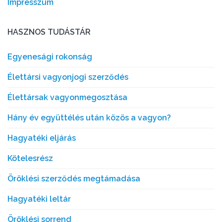
Impresszum
HASZNOS TUDÁSTÁR
Egyenesági rokonság
Élettársi vagyonjogi szerződés
Élettársak vagyonmegosztása
Hány év együttélés után közös a vagyon?
Hagyatéki eljárás
Kötelesrész
Öröklési szerződés megtámadása
Hagyatéki leltár
Öröklési sorrend