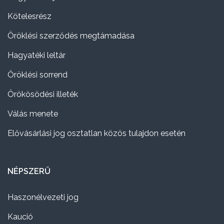
Kötelesrész
Öröklési szerződés megtámadása
Hagyatéki leltár
Öröklési sorrend
Örökösödési illeték
Válás menete
Elővásárlási jog osztatlan közös tulajdon esetén
NÉPSZERŰ
Haszonélvezeti jog
Kaució