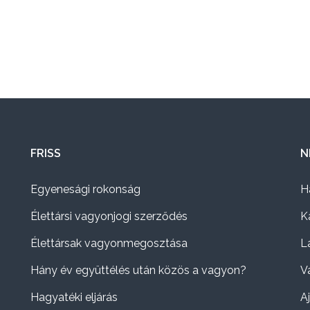
FRISS
N
Egyenesági rokonság
H
Élettársi vagyonjogi szerződés
K
Élettársak vagyonmegosztása
L
Hány év együttélés után közös a vagyon?
V
Hagyatéki eljárás
A