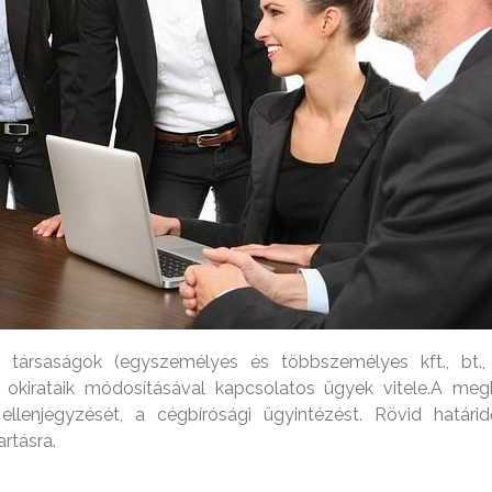
 társaságok (egyszemélyes és többszemélyes kft., bt., z
ó okirataik módosításával kapcsolatos ügyek vitele.
A megb
ellenjegyzését, a cégbírósági ügyintézést. Rövid határid
rtásra.