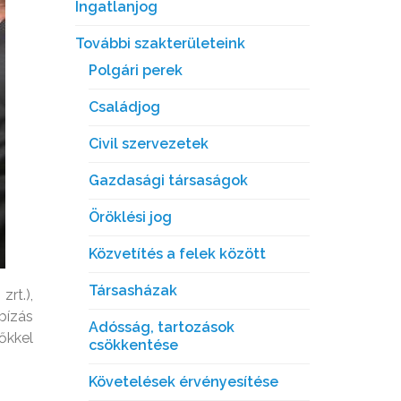
Ingatlanjog
További szakterületeink
Polgári perek
Családjog
Civil szervezetek
Gazdasági társaságok
Öröklési jog
Közvetítés a felek között
Társasházak
rt.),
ízás
Adósság, tartozások
őkkel
csökkentése
Követelések érvényesítése