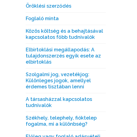
Öröklési szerződés
Foglaló minta
Közös költség és a behajtásával
kapcsolatos főbb tudnivalók
Elbirtoklási megállapodás: A
tulajdonszerzés egyik esete az
elbirtoklás
Szolgalmi jog, vezetékjog:
Különleges jogok, amellyel
érdemes tisztában lenni
A társasházzal kapcsolatos
tudnivalók
Székhely, telephely, fióktelep
fogalma, mi a különbség?
Előleg vagy foglaló adásvételi