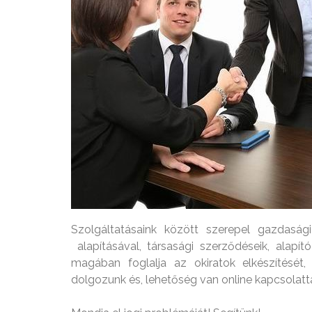
Szolgáltatásaink között szerepel gazdasági
alapításával, társasági szerződéseik, alapít
magában foglalja az okiratok elkészítését, 
dolgozunk és, lehetőség van online kapcsolatta