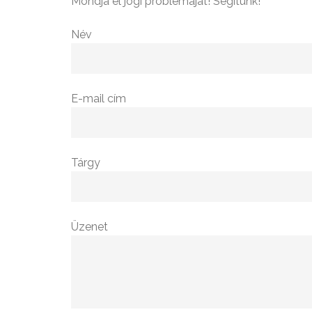
Mondja el jogi problémáját! Segítünk!
Név
E-mail cím
Tárgy
Üzenet