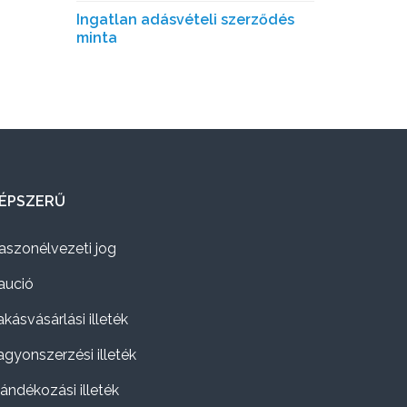
Ingatlan adásvételi szerződés
minta
ÉPSZERŰ
aszonélvezeti jog
aució
akásvásárlási illeték
agyonszerzési illeték
jándékozási illeték