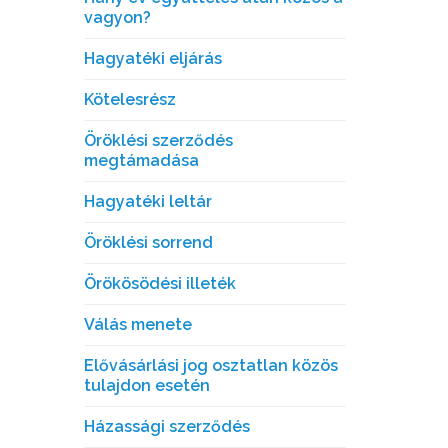
vagyon?
Hagyatéki eljárás
Kötelesrész
Öröklési szerződés
megtámadása
Hagyatéki leltár
Öröklési sorrend
Örökösödési illeték
Válás menete
Elővásárlási jog osztatlan közös
tulajdon esetén
Házassági szerződés