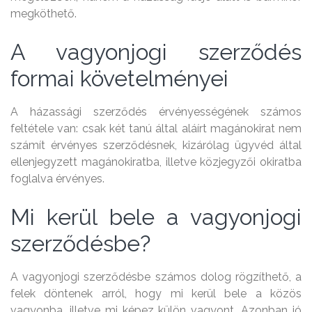
megköthető.
A vagyonjogi szerződés
formai követelményei
A házassági szerződés érvényességének számos
feltétele van: csak két tanú által aláírt magánokirat nem
számít érvényes szerződésnek, kizárólag ügyvéd által
ellenjegyzett magánokiratba, illetve közjegyzői okiratba
foglalva érvényes.
Mi kerül bele a vagyonjogi
szerződésbe?
A vagyonjogi szerződésbe számos dolog rögzíthető, a
felek döntenek arról, hogy mi kerül bele a közös
vagyonba, illetve mi képez külön vagyont. Azonban jó