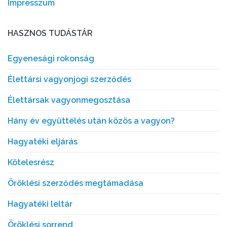
Impresszum
HASZNOS TUDÁSTÁR
Egyenesági rokonság
Élettársi vagyonjogi szerződés
Élettársak vagyonmegosztása
Hány év együttélés után közös a vagyon?
Hagyatéki eljárás
Kötelesrész
Öröklési szerződés megtámadása
Hagyatéki leltár
Öröklési sorrend