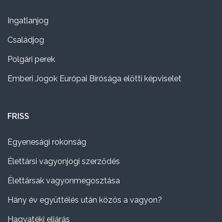
Ingatlanjog
Családjog
Polgári perek
Emberi Jogok Európai Bírósága előtti képviselet
FRISS
Egyenesági rokonság
Élettársi vagyonjogi szerződés
Élettársak vagyonmegosztása
Hány év együttélés után közös a vagyon?
Hagyatéki eljárás