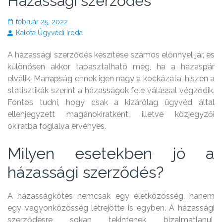
Házassági szerződés
február 25, 2022
Kalota Ügyvédi Iroda
A házassági szerződés készítése számos előnnyel jár, és
különösen akkor tapasztalható meg, ha a házaspár
elválik.
Manapság ennek igen nagy a kockázata, hiszen a
statisztikák szerint a házasságok fele válással végződik.
Fontos tudni, hogy csak a kizárólag ügyvéd által
ellenjegyzett magánokiratként, illetve közjegyzői
okiratba foglalva érvényes.
Milyen esetekben jó a
házassági szerződés?
A házasságkötés nemcsak egy életközösség, hanem
egy vagyonközösség létrejötte is egyben. A házassági
szerződésre sokan tekintenek bizalmatlanul,