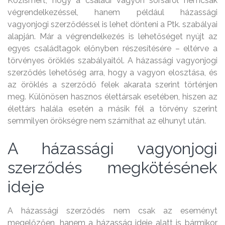
Közismert, hogy a családi vagyon sorsáról nemcsak
végrendelkezéssel, hanem például házassági
vagyonjogi szerződéssel is lehet dönteni a Ptk. szabályai
alapján. Már a végrendelkezés is lehetőséget nyújt az
egyes családtagok előnyben részesítésére – eltérve a
törvényes öröklés szabályaitól. A házassági vagyonjogi
szerződés lehetőség arra, hogy a vagyon elosztása, és
az öröklés a szerződő felek akarata szerint történjen
meg. Különösen hasznos élettársak esetében, hiszen az
élettárs halála esetén a másik fél a törvény szerint
semmilyen örökségre nem számíthat az elhunyt után.
A házassági vagyonjogi
szerződés megkötésének
ideje
A házassági szerződés nem csak az eseményt
megelőzően, hanem a házasság ideje alatt is bármikor