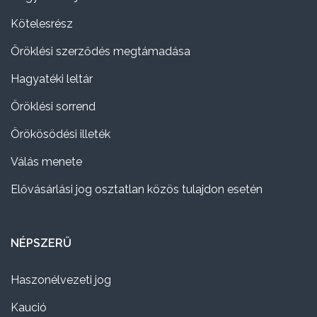
Kötelesrész
Öröklési szerződés megtámadása
Hagyatéki leltár
Öröklési sorrend
Örökösödési illeték
Válás menete
Elővásárlási jog osztatlan közös tulajdon esetén
NÉPSZERŰ
Haszonélvezeti jog
Kaució