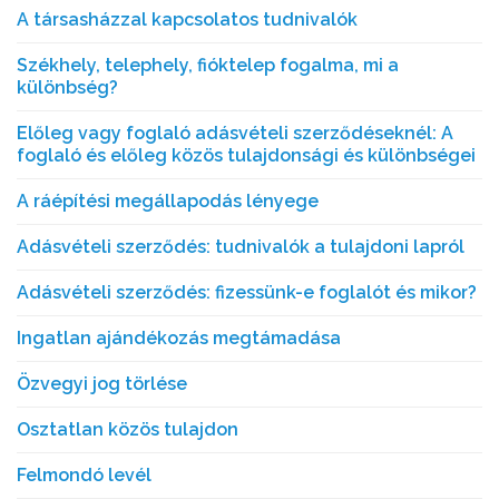
A társasházzal kapcsolatos tudnivalók
Székhely, telephely, fióktelep fogalma, mi a
különbség?
Előleg vagy foglaló adásvételi szerződéseknél: A
foglaló és előleg közös tulajdonsági és különbségei
A ráépítési megállapodás lényege
Adásvételi szerződés: tudnivalók a tulajdoni lapról
Adásvételi szerződés: fizessünk-e foglalót és mikor?
Ingatlan ajándékozás megtámadása
Özvegyi jog törlése
Osztatlan közös tulajdon
Felmondó levél