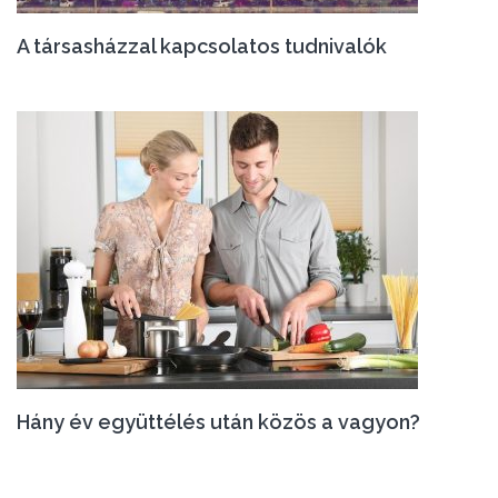
A társasházzal kapcsolatos tudnivalók
Hány év együttélés után közös a vagyon?