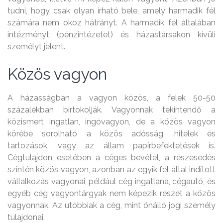
tudni, hogy csak olyan írható bele, amely harmadik fél
számára nem okoz hátrányt. A harmadik fél általában
intézményt (pénzintézetet) és házastársakon kívüli
személyt jelent.
Közös vagyon
A házasságban a vagyon közös, a felek 50-50
százalékban birtokolják. Vagyonnak tekintendő a
közismert ingatlan, ingóvagyon, de a közös vagyon
körébe sorolható a közös adósság, hitelek és
tartozások, vagy az állam papírbefektetések is.
Cégtulajdon esetében a céges bevétel, a részesedés
szintén közös vagyon, azonban az egyik fél által indított
vállalkozás vagyonai, például cég ingatlana, cégautó, és
egyéb cég vagyontárgyak nem képezik részét a közös
vagyonnak. Az utóbbiak a cég, mint önálló jogi személy
tulajdonai.