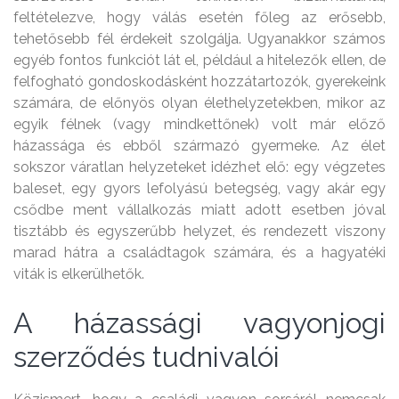
feltételezve, hogy válás esetén főleg az erősebb,
tehetősebb fél érdekeit szolgálja. Ugyanakkor számos
egyéb fontos funkciót lát el, például a hitelezők ellen, de
felfogható gondoskodásként hozzátartozók, gyerekeink
számára, de előnyös olyan élethelyzetekben, mikor az
egyik félnek (vagy mindkettőnek) volt már előző
házassága és ebből származó gyermeke. Az élet
sokszor váratlan helyzeteket idézhet elő: egy végzetes
baleset, egy gyors lefolyású betegség, vagy akár egy
csődbe ment vállalkozás miatt adott esetben jóval
tisztább és egyszerűbb helyzet, és rendezett viszony
marad hátra a családtagok számára, és a hagyatéki
viták is elkerülhetők.
A házassági vagyonjogi
szerződés tudnivalói