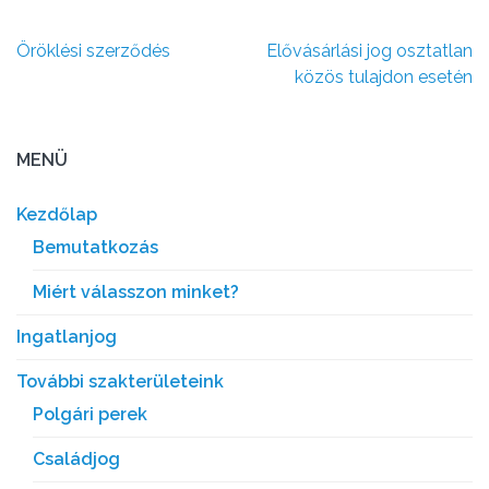
Bejegyzés
Öröklési szerződés
Elővásárlási jog osztatlan
navigáció
közös tulajdon esetén
MENÜ
Kezdőlap
Bemutatkozás
Miért válasszon minket?
Ingatlanjog
További szakterületeink
Polgári perek
Családjog