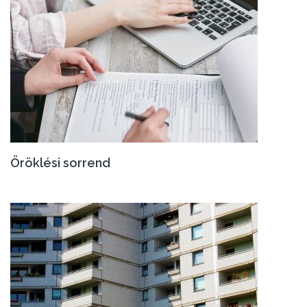
Öröklési sorrend