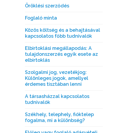
Öröklési szerződés
Foglaló minta
Közös költség és a behajtásával
kapcsolatos főbb tudnivalók
Elbirtoklási megállapodás: A
tulajdonszerzés egyik esete az
elbirtoklás
Szolgalmi jog, vezetékjog:
Különleges jogok, amellyel
érdemes tisztában lenni
A társasházzal kapcsolatos
tudnivalók
Székhely, telephely, fióktelep
fogalma, mi a különbség?
Előleg vagy foglaló adásvételi