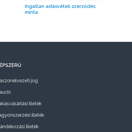
Ingatlan adásvételi szerződés
minta
ÉPSZERŰ
aszonélvezeti jog
aució
akásvásárlási illeték
agyonszerzési illeték
jándékozási illeték