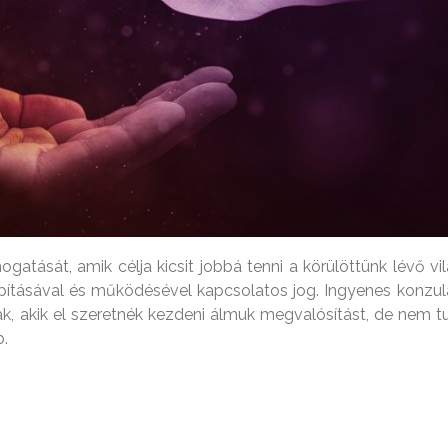
gatását, amik célja kicsit jobbá tenni a körülöttünk lévő vil
lapításával és működésével kapcsolatos jog.
Ingyenes konzul
k, akik el szeretnék kezdeni álmuk megvalósítást, de nem tu
b.