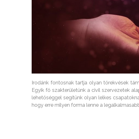
Irodánk fontosnak tartja olyan törekvések támo
Egyik fő szakterületünk a civil szervezetek a
lehetőséggel segítünk olyan lelkes csapatokna
hogy erre milyen forma lenne a legalkalmasab