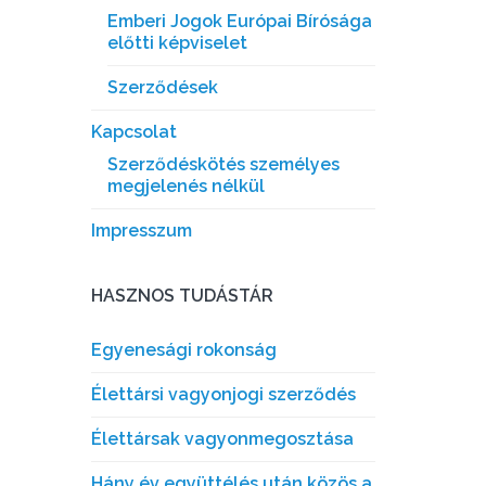
Emberi Jogok Európai Bírósága
előtti képviselet
Szerződések
Kapcsolat
Szerződéskötés személyes
megjelenés nélkül
Impresszum
HASZNOS TUDÁSTÁR
Egyenesági rokonság
Élettársi vagyonjogi szerződés
Élettársak vagyonmegosztása
Hány év együttélés után közös a