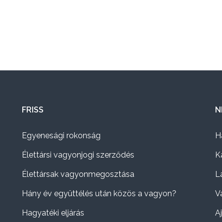
FRISS
N
Egyenesági rokonság
H
Élettársi vagyonjogi szerződés
K
Élettársak vagyonmegosztása
L
Hány év együttélés után közös a vagyon?
V
Hagyatéki eljárás
A