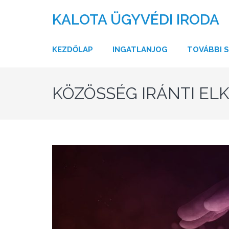
KALOTA ÜGYVÉDI IRODA
KEZDŐLAP
INGATLANJOG
TOVÁBBI 
KÖZÖSSÉG IRÁNTI EL