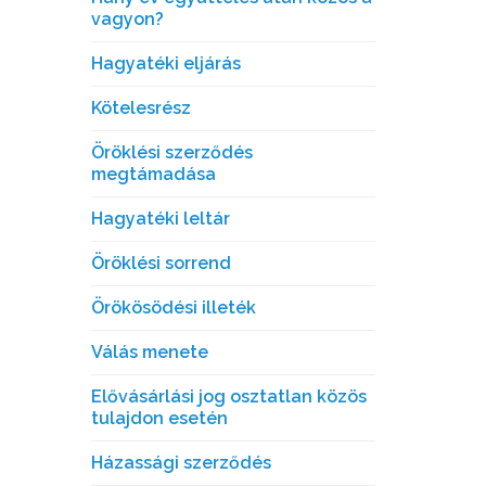
vagyon?
Hagyatéki eljárás
Kötelesrész
Öröklési szerződés
megtámadása
Hagyatéki leltár
Öröklési sorrend
Örökösödési illeték
Válás menete
Elővásárlási jog osztatlan közös
tulajdon esetén
Házassági szerződés