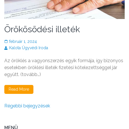
Örökösödési illeték
február 1, 2024
Kalota Ügyvédi Iroda
Az öröklés a vagyonszerzés egyik formája, így bizonyos
esetekben öröklési illeték fizetési kötelezettséggel jár
együtt. (tovább…)
Read More
Bejegyzés
Régebbi bejegyzések
navigáció
MENÜ