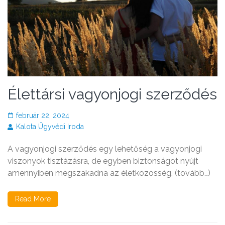
Élettársi vagyonjogi szerződés
február 22, 2024
Kalota Ügyvédi Iroda
A vagyonjogi szerződés egy lehetőség a vagyonjogi
viszonyok tisztázásra, de egyben biztonságot nyújt
amennyiben megszakadna az életközösség. (tovább…)
Read More