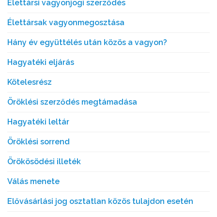
Élettársi vagyonjogi szerződés
Élettársak vagyonmegosztása
Hány év együttélés után közös a vagyon?
Hagyatéki eljárás
Kötelesrész
Öröklési szerződés megtámadása
Hagyatéki leltár
Öröklési sorrend
Örökösödési illeték
Válás menete
Elővásárlási jog osztatlan közös tulajdon esetén