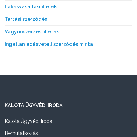
Lakásvásárlási illeték
Tartási szerződés
Vagyonszerzési illeték
Ingatlan adásvételi szerződés minta
KALOTA ÜGYVÉDI IRODA
Kalota Ügyvédi Iroda
Bemutatkozás