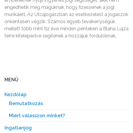
embereknek nyújt ingyenes jogi segítséget, akik nem
engedhetik meg maguknak, hogy fizessenek a jogi
munkáért. Az Utcajogászban az esetkezelést a jogászok
önkéntesen végzik. Számos egyéb tevékenységük
mellett több mint tíz éve minden pénteken a Blaha Lujza
térre kitelepedve segítenek a hozzájuk fordulóknak.
MENÜ
Kezdőlap
Bemutatkozás
Miért válasszon minket?
Ingatlanjog