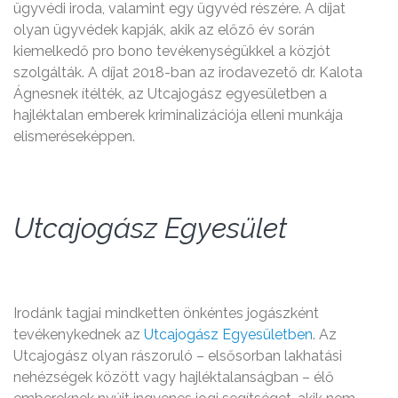
ügyvédi iroda, valamint egy ügyvéd részére. A díjat
olyan ügyvédek kapják, akik az előző év során
kiemelkedő pro bono tevékenységükkel a közjót
szolgálták. A díjat 2018-ban az irodavezető dr. Kalota
Ágnesnek ítélték, az Utcajogász egyesületben a
hajléktalan emberek kriminalizációja elleni munkája
elismeréseképpen.
Utcajogász Egyesület
Irodánk tagjai mindketten önkéntes jogászként
tevékenykednek az
Utcajogász Egyesületben
. Az
Utcajogász olyan rászoruló – elsősorban lakhatási
nehézségek között vagy hajléktalanságban – élő